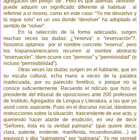
agregación del prefijo “de”. Pero es que además “devolver”
puede adquirir un significado diferente al habitual al
referirse a sí mismo, como en este caso: “Yo me devuelvo y
tú sigue solo” en un uso donde “devolver” ha adoptado el
sentido de “volver”.
En la selección de la forma adecuada, surgen
muchas veces las dudas: ¿”reserva” o “reservación”?.
Nosotros optamos por el nombre concreto “reserva”, pero
los hispanoamericanos recurren al nombre abstracto
“reservación”. Idem ocurre con “permiso” y “permisividad” (o
incluso “permisibilidad”).
Otras veces las dudas surgen en el hablante, que en
su escala cultural, echa mano a veces de la palabra
inadecuada, por su parecido fonético, o porque no la
conoce suficientemente. Recuerdo el ridículo que hizo el
presidente del tribunal de oposiciones ante 200 profesores
de Instituto, Agregados de Lengua y Literatura, a las que yo
asistí como aspirante. Pues en el discurso inicial, dándonos
instrucciones sobre la situación trascendente de ese acto, y
queriendo hacer alarde de erudición, en vez de decir
“Señores, ésta es la verdad palmaria” (que quiere decir,
clara, patente, evidente, manifiesta, incuestionable…) se
equivocó y dijo “palmatoria” por “palmaria”. Yo me sonrojé