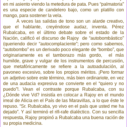
en mi asiento viendo la metedura de pata. Pues “palmatoria”
es una especie de candelero bajo, como un platillo con
mango, para sostener la vela.
A veces las salidas de tono son un alarde creativo,
que el hablante, creyéndose audaz, inventa. Pérez
Rubalcaba, en el último debate sobre el estado de
la
Nación
, calificó el discurso de Rajoy de “autobombástico”
(queriendo decir “autocomplaciente”; pero como sabemos,
“autobombo” es un derivado poco elegante de “bombo”, que
originariamente es el tamborazo más gordo, el más
humilde, grave y vulgar de los instrumentos de percusión,
que metafóricamente se refiere a la autoadulación, al
pavoneo excesivo, sobre los propios méritos. ¡Pero formar
un adjetivo sobre este término, más bien ordinariote, en vez
de una audacia expresiva se convierte en el “quiero y no
puedo”!. Vean el contraste porque Rubalcaba, con su
¿Dónde vive Vd? insistía en colocar a Rajoy en el mundo
irreal de Alicia en el País de las Maravillas, a lo que éste le
repuso. “Sr. Rubalcaba, yo vivo en el país que usted me ha
dejado”. Y así terminó el rifi-rafe dialéctico. Con su sencilla
respuesta, Rajoy propinó a Rubalcaba una buena ración de
su propia medicina.