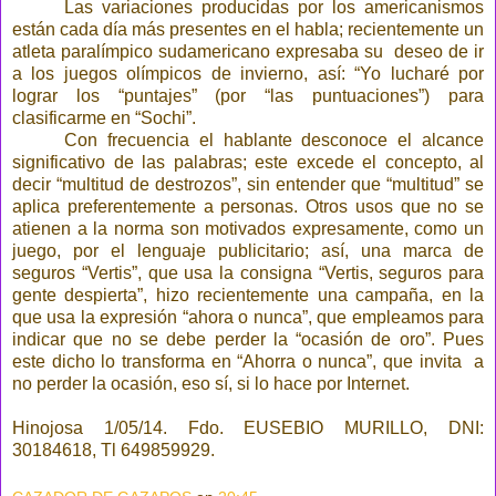
Las variaciones producidas por los americanismos
están cada día más presentes en el habla; recientemente un
atleta paralímpico sudamericano expresaba su deseo de ir
a los juegos olímpicos de invierno, así: “Yo lucharé por
lograr los “puntajes” (por “las puntuaciones”) para
clasificarme en “Sochi”.
Con frecuencia el hablante desconoce el alcance
significativo de las palabras; este excede el concepto, al
decir “multitud de destrozos”, sin entender que “multitud” se
aplica preferentemente a personas. Otros usos que no se
atienen a la norma son motivados expresamente, como un
juego, por el lenguaje publicitario; así, una marca de
seguros “Vertis”, que usa la consigna “Vertis, seguros para
gente despierta”, hizo recientemente una campaña, en la
que usa la expresión “ahora o nunca”, que empleamos para
indicar que no se debe perder la “ocasión de oro”. Pues
este dicho lo transforma en “Ahorra o nunca”, que invita a
no perder la ocasión, eso sí, si lo hace por Internet.
Hinojosa 1/05/14. Fdo. EUSEBIO MURILLO, DNI:
30184618, Tl 649859929.